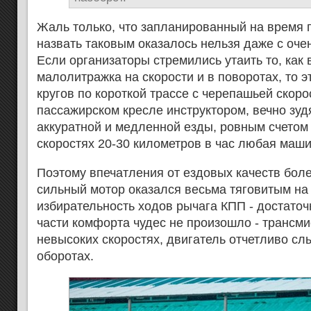
Жаль только, что запланированный на время 
назвать таковым оказалось нельзя даже с оче
Если организаторы стремились утаить то, как 
малолитражка на скорости и в поворотах, то э
кругов по короткой трассе с черепашьей скор
пассажирском кресле инструктором, вечно зу
аккуратной и медленной езды, ровным счетом 
скоростях 20-30 километров в час любая маш
Поэтому впечатления от ездовых качеств боле
сильный мотор оказался весьма тяговитым на 
избирательность ходов рычага КПП - достаточ
части комфорта чудес не произошло - трансм
невысоких скоростях, двигатель отчетливо с
оборотах.