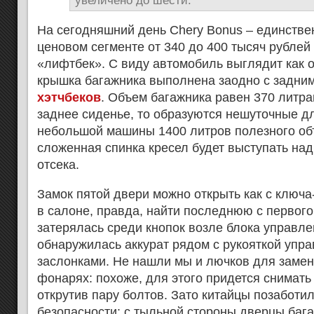
увеличено до шести.
На сегодняшний день Chery Bonus – единстве
ценовом сегменте от 340 до 400 тысяч рублей
«лифтбек». С виду автомобиль выглядит как 
крышка багажника выполнена заодно с задним 
хэтчбеков
. Объем багажника равен 370 литра
заднее сиденье, то образуются нешуточные д
небольшой машины 1400 литров полезного об
сложенная спинка кресел будет выступать над
отсека.
Замок пятой двери можно открыть как с ключа-
в салоне, правда, найти последнюю с первого
затерялась среди кнопок возле блока управл
обнаружилась аккурат рядом с рукояткой уп
заслонками. Не нашли мы и лючков для замен
фонарях: похоже, для этого придется снимат
открутив пару болтов. Зато китайцы позаботил
безопасности: с тыльной стороны дверцы бага