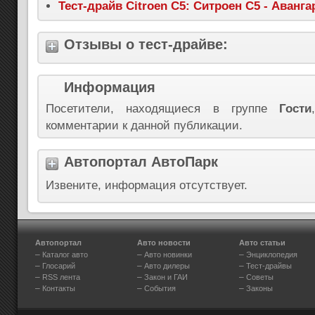
Тест-драйв Citroen C5: Ситроен С5 - Аванга
Отзывы о тест-драйве:
Информация
Посетители, находящиеся в группе
Гости
комментарии к данной публикации.
Автопортал АвтоПарк
Извените, информация отсутствует.
Автопортал
Авто новости
Авто статьи
–
–
–
Каталог авто
Авто новинки
Энциклопедия
–
–
–
Глосарий
Авто дилеры
Тест-драйвы
–
–
–
RSS лента
Закон и ГАИ
Советы
–
–
–
Контакты
События
Законы