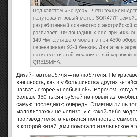
Под капотом «Бонуса» - четырехцилиндро
полуторалитровый мотор SQR477F семей
разработанный совместно с австрийской 
развивает 109 лошадиных сил при 6000 об
140 Нм крутящего момента при 4500 оборо
переваривает 92-й бензин. Двигатель агре
пятиступенчатой механической коробкой 
QR515MHA.
Дизайн автомобиля – на любителя. Не красавец
внешность, как и у большинства других китай
назвать скорее «необычной». Впрочем, когда в
больше 350 тысяч рублей на новый автомобил
самую последнюю очередь. Отметим лишь тот 
малолитражки не «слизан» с какой-либо моде
производителя, а является полностью самост
в которой китайцами помогало итальянское ате