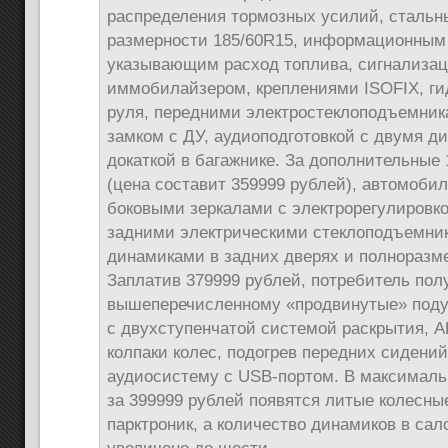
распределения тормозных усилий, сталь
размерности 185/60R15, информационным
указывающим расход топлива, сигнализац
иммобилайзером, креплениями ISOFIX, г
руля, передними электростеклоподъемни
замком с ДУ, аудиоподготовкой с двумя д
докаткой в багажнике. За дополнительные
(цена составит 359999 рублей), автомобил
боковыми зеркалами с электрорегулировко
задними электрическими стеклоподъемни
динамиками в задних дверях и полноразме
Заплатив 379999 рублей, потребитель пол
вышеперечисленному «продвинутые» поду
с двухступенчатой системой раскрытия, A
колпаки колес, подогрев передних сидени
аудиосистему с USB-портом. В максималь
за 399999 рублей появятся литые колесны
парктроник, а количество динамиков в сал