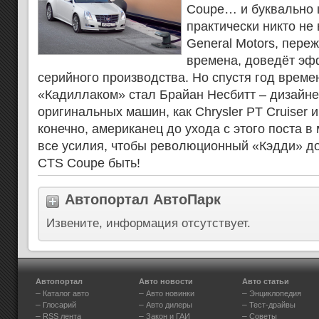
Coupe… и буквально ш
практически никто не 
General Motors, пер
времена, доведёт эф
серийного производства. Но спустя год време
«Кадиллаком» стал Брайан Несбитт – дизайнер
оригинальных машин, как Chrysler PT Cruiser и
конечно, американец до ухода с этого поста в
все усилия, чтобы революционный «Кэдди» до
CTS Coupe быть!
Автопортал АвтоПарк
Извените, информация отсутствует.
Автопортал
Авто новости
Авто статьи
–
–
–
Каталог авто
Авто новинки
Энциклопедия
–
–
–
Глосарий
Авто дилеры
Тест-драйвы
–
–
–
RSS лента
Закон и ГАИ
Советы