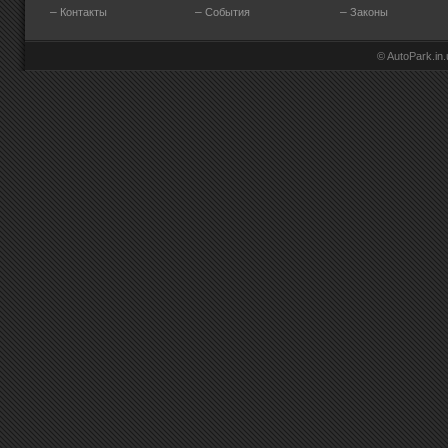
–
–
–
Контакты
События
Законы
© AutoPark.in