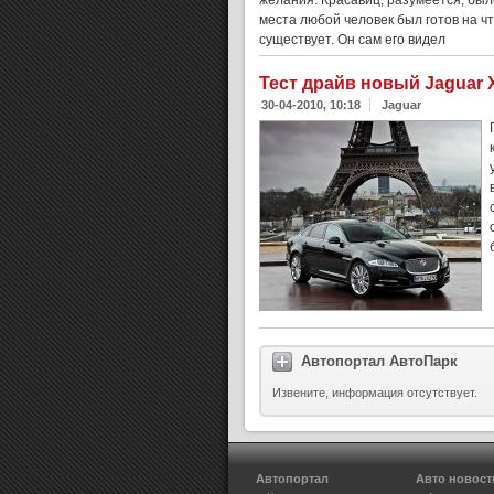
желания. Красавиц, разумеется, было
места любой человек был готов на чт
существует. Он сам его видел
Тест драйв новый Jaguar 
30-04-2010, 10:18
Jaguar
Автопортал АвтоПарк
Извените, информация отсутствует.
Автопортал
Авто новост