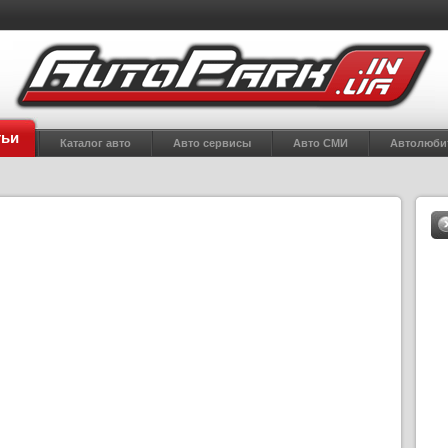
тьи
Каталог авто
Авто сервисы
Авто СМИ
Автолюби