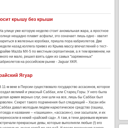
носит крышу без крыши
На улице уже которую неделю стоит аномальная жара, а яростное
солнце нещадно плавит асфальт, это означает лишь одно - хватит
париться в железных коробках, пришла пора кабриолетов. Две
недели назад коллега привез из Крыма массу впечатлений о тест-
драйве Mazda MX-5 по местным серпантинам, а я тем временем, ни
много ни мало, решил взять один из самых "заряженных"
кабриолетов на российском рынке - Jaguar XKR.
 райский Ягуар
В 11-м веке в Персии существовало государство ассасинов, которое
создал великий и ужасный Саббах, или Старец Горы. У него была
целая армия верных слуг, они шли на все, лишь бы Саббах был
доволен. Секрет такого подчинения был следующий – Хасан ибн
Саббах давал молодым людям наркотическое средство (гашиш,
отсюда и название – «гашишин», «ассасин»), они засыпали, и их
переносили в некий «райский сад». А там, в тени деревьев мужчин
встречали прекрасные девы, которые выполняли любые (!) его