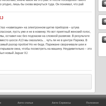
 несколько, иначе какой же это рай. И после посещения такого
о угодно, лишь бы снова вернуться туда. Он понимал, что рай
XJ
Глаз «навигации» на электронном щитке приборов – штука
классная, пусть уже и не в новинку. Но вот приятный женский голос,
увы, оставил нас без подсказки на сложной развязке. В результате
вместо шоссе А13 мы оказались… чуть ли не в центре Парижа. В
самый разгар пробок! Но не беда. Парижане сворачивали шеи и
открывали окна, чтобы посмотреть на машину. Неудивительно – это
был новый Jaguar XJ.
и
Авто статьи
Авто Сервисы
Полезное